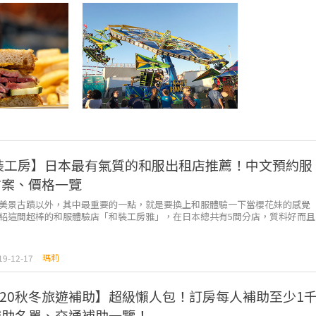
裝工房】日本最有氣質的和服出租店推薦！中文預約服
方案、價格一覽
美景古蹟以外，其中最重要的一點，就是要換上和服體驗一下當櫻花妹的感覺
紹這間超棒的和服體驗店「和裝工房雅」，在日本總共有5間分店，質料好而且
最重要的是店內全天候都有中文服...
瑪莉
19-12-17
-2020秋冬旅遊補助】超級懶人包！訂房每人補助至少1
補助名單、交通補助一覽！