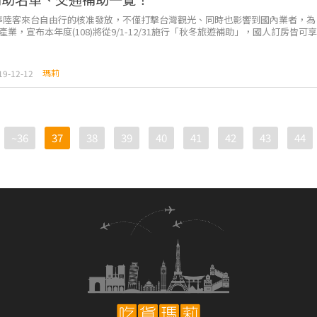
暫停陸客來台自由行的核准發放，不僅打擊台灣觀光、同時也影響到國內業者，為
業，宣布本年度(108)將從9/1-12/31施行「秋冬旅遊補助」，國人訂房皆可享
離島還不...
瑪莉
19-12-12
~36
37
38
39
40
41
42
43
44