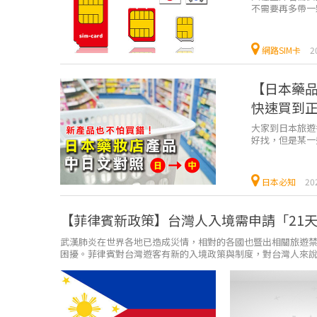
不需要再多帶一
許這些事情是沒注
網路SIM卡
2
【日本藥
快速買到
大家到日本旅遊
好找，但是某一
中日症狀對照表，
日本必知
20
【菲律賓新政策】台灣人入境需申請「21
武漢肺炎在世界各地已造成災情，相對的各國也暨出相關旅遊禁
困擾。菲律賓對台灣遊客有新的入境政策與制度，對台灣人來說又