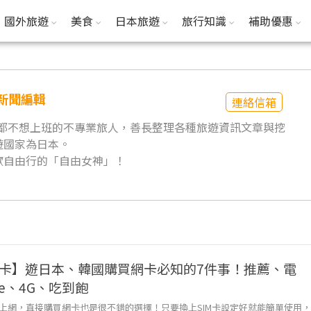
國外旅遊
美食
日本旅遊
旅行知識
補助優惠
遊新聞編輯
連絡信箱
天都不想上班的不專業旅人，善長整理各種旅遊資訊文章與挖
遊國家為日本。
歡自由行的「自由女神」！
M卡】遊日本、韓國購買網卡必知的7件事！推薦、電
ne、4G、吃到飽
上網，直接購買網卡也是很不錯的選擇！只要換上SIM卡設定好就能簡單使用