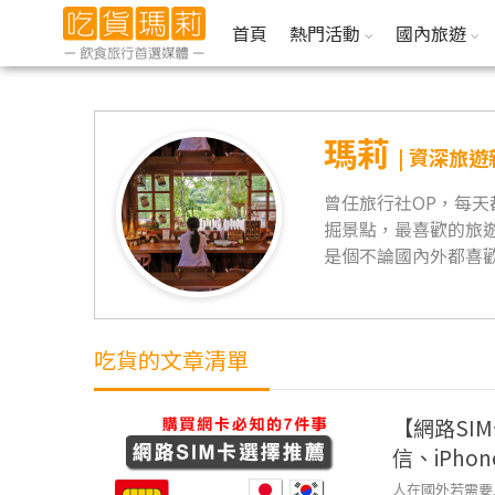
首頁
熱門活動
國內旅遊
瑪莉
| 資深旅
曾任旅行社OP，每
掘景點，最喜歡的旅
是個不論國內外都喜
吃貨的文章清單
【網路SI
信、iPho
人在國外若需要