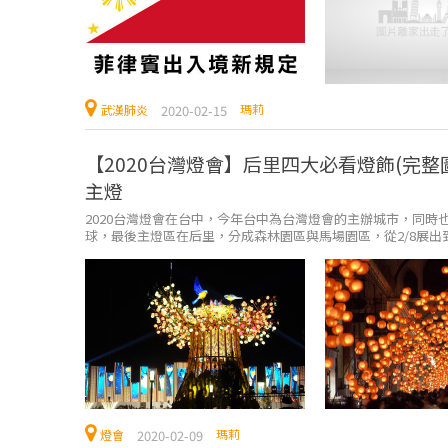
瑪莉
2020-02-15
武漢肺炎
【2020台灣燈會】后里四大必看燈飾(完
主燈
2020台灣燈會在台中，今年台中為台灣燈會的主辦城市，同時
球，最後主燈區在后里，分成森林園區與馬場園區，從2/8展出到2/2
瑪莉
2020-02-09
燈會