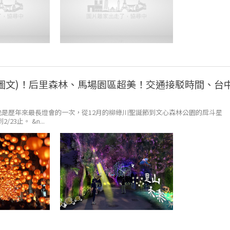
整圖文)！后里森林、馬場園區超美！交通接駁時間、台
也是歷年來最長燈會的一次，從12月的柳綠川聖誕節到文心森林公園的戽斗星
3止。 &n...