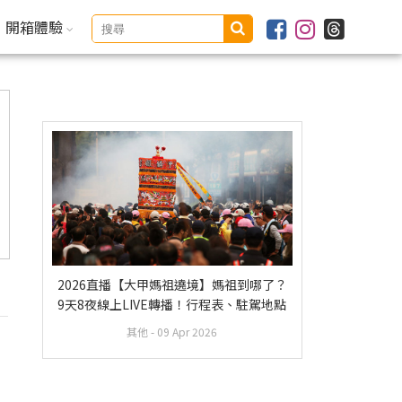
開箱體驗
2026直播【大甲媽祖遶境】媽祖到哪了？
9天8夜線上LIVE轉播！行程表、駐駕地點
其他
- 09 Apr 2026
，