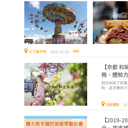
瑪莉
2019-12-23
JETS嘉年華
【京都 和
務、體驗
到日本除了欣賞
啦，此次要來介
選擇性頗豐富，
和服體驗
20
【2019
元、夜市