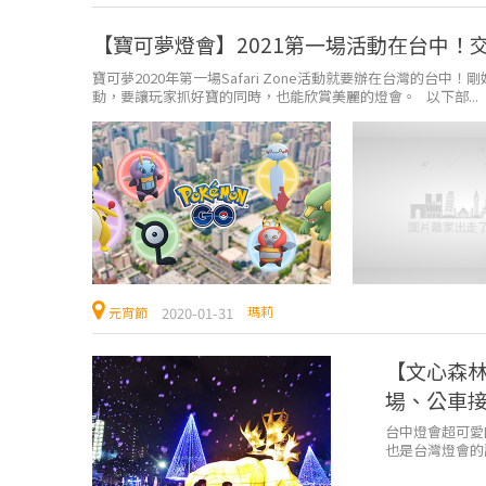
【寶可夢燈會】2021第一場活動在台中！
寶可夢2020年第一場Safari Zone活動就要辦在台灣的
動，要讓玩家抓好寶的同時，也能欣賞美麗的燈會。 以下部...
瑪莉
2020-01-31
元宵節
【文心森林
場、公車
台中燈會超可愛
也是台灣燈會的
略、接駁、點燈時