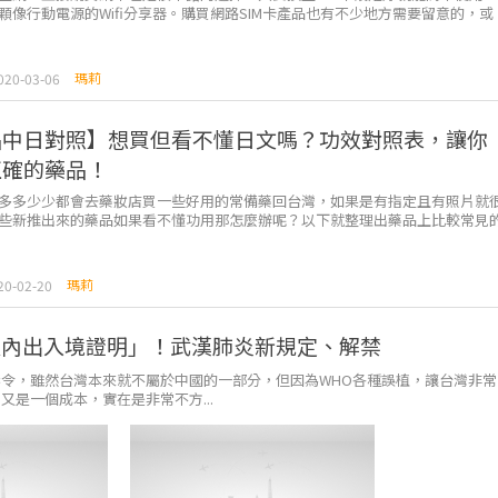
顆像行動電源的Wifi分享器。購買網路SIM卡產品也有不少地方需要留意的，或
意到的喔！ 1...
瑪莉
020-03-06
品中日對照】想買但看不懂日文嗎？功效對照表，讓你
正確的藥品！
多多少少都會去藥妝店買一些好用的常備藥回台灣，如果是有指定且有照片就
些新推出來的藥品如果看不懂功用那怎麼辦呢？以下就整理出藥品上比較常見
快速為你解答。 ...
瑪莉
20-02-20
天內出入境證明」！武漢肺炎新規定、解禁
令，雖然台灣本來就不屬於中國的一部分，但因為WHO各種誤植，讓台灣非常
是一個成本，實在是非常不方...