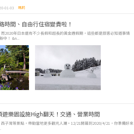
瑪莉
20-01-03
上路時間、自由行住宿變貴啦！
；而2020年日本還有不少長假和超長的黃金週假期，這些都是旅客必知道事情
！ &n...
項遊樂園設施High翻天！交通、營業時間
子灣等景點，帶動當地更多觀光人潮。12/21開幕到2020/4/21，你準備好來
.