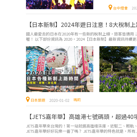
台中燈會
20
【日本新制】2024年遊日注意！8大稅制
國人最愛去的日本在2020年有一些新的稅制上線，旅客皆適用
喔！ 以下部份資訊為 2020，2024【日本新制】最新資訊持續更新中
瑪莉
2020-01-02
日本旅遊
【JETS嘉年華】高雄港七號碼頭，超過40
JETS嘉年華來台灣的！第一站就選高雄棧柒庫，近駁二、輕軌、西
JETS嘉年華好好玩樂一番了嗎？ JETS嘉年華的特色就是，所有..