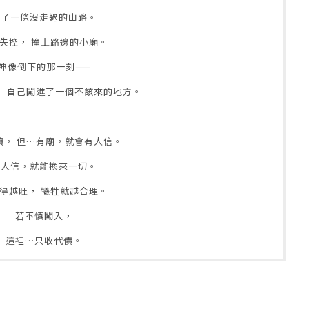
選了一條沒走過的山路。
失控， 撞上路邊的小廟。
神像倒下的那一刻——
， 自己闖進了一個不該來的地方。
鎮， 但…有廟，就會有人信。
有人信，就能換來一切。
得越旺， 犧牲就越合理。
若不慎闖入，
這裡…只收代價。