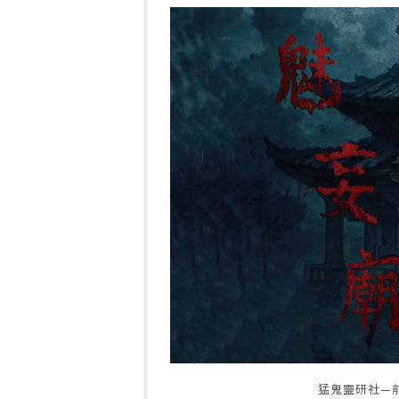
猛鬼靈研社—