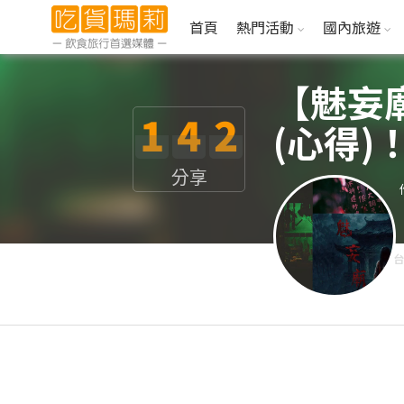
首頁
熱門活動
國內旅遊
【魅妄
1
4
2
(心得
分享
台