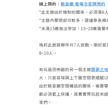
線上預約：
魅妄廟 看場次官網預約
*此主題由於機制的關係，必須滿6
*主題內攀爬部分較多，建議穿長褲
*未滿15歲無法參加，15~18歲
瑪莉此趟與夥伴共7人挑戰，剛好是
8~10人。
有玩過恐怖館的另一個主題
惡夢之
大，只是區域與上下層空間更細膩(
由於魅妄廟空間構造的關係，需要
都必須套上保護，其實實際玩起來
家們。