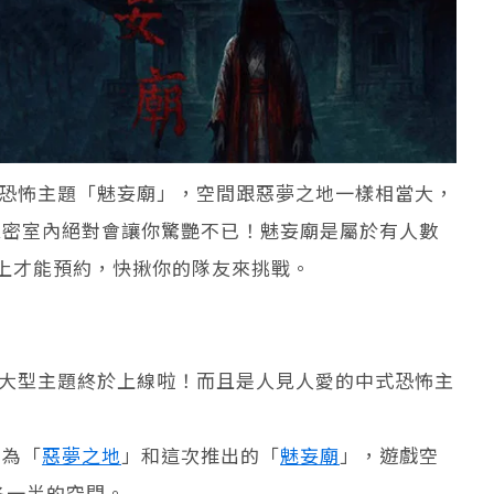
式恐怖主題「魅妄廟」，空間跟惡夢之地一樣相當大，
入密室內絕對會讓你驚艷不已！魅妄廟是屬於有人數
上才能預約，快揪你的隊友來挑戰。
個大型主題終於上線啦！而且是人見人愛的中式恐怖主
別為「
惡夢之地
」和這次推出的「
魅妄廟
」，遊戲空
室各一半的空間。