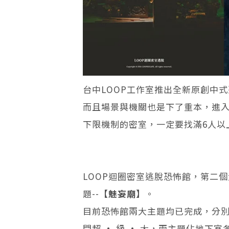
台中LOOP工作室推出全新原創中
而且場景與機關也是下了重本，進
下限機制的密室，一定要找滿6人以
LOOP迴圈密室逃脫恐怖館，第二
題--
【魅妄廟】
。
目前恐怖館兩大主題均已完成，分
間超 • 級 • 大，兩主題佔地下