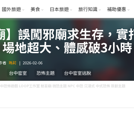
國外旅遊
美食
日本旅遊
旅行知識
補助優惠
廟】誤闖邪廟求生存，實
)！場地超大、體感破3小時
作者
瑪莉
|
2026-02-06
台中密室
恐怖主題
台中密室逃脫
中恐怖遊戲 LOOP工作室 魅妄廟 微恐主題 NPC 中恐 沉浸式 中式恐怖 原創主題