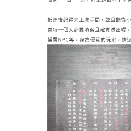
抵達後記得先上洗手間，並且聽從
書每一個人都要填寫且確實送出喔
謾罵NPC等，身為優質的玩家，快