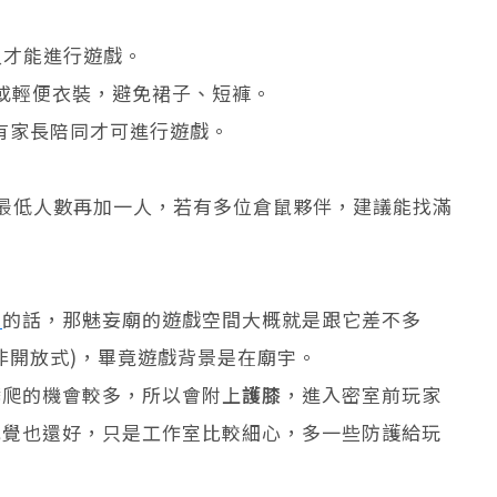
人才能進行遊戲。
或輕便衣裝，避免裙子、短褲。
需要有家長陪同才可進行遊戲。
最低人數再加一人，若有多位倉鼠夥伴，建議能找滿
地
的話，那魅妄廟的遊戲空間大概就是跟它差不多
非開放式)，畢竟遊戲背景是在廟宇。
攀爬的機會較多，所以會附上
護膝
，進入密室前玩家
感覺也還好，只是工作室比較細心，多一些防護給玩