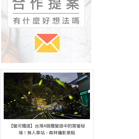
【螢河鐵道】台灣4個鐵螢道中的賞螢秘
境！無人車站、森林攝影景點