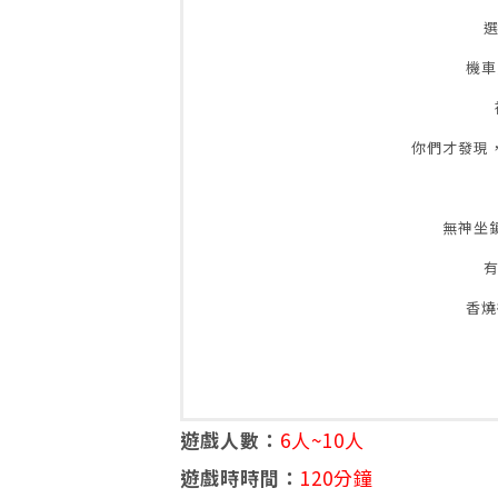
機車
你們才發現
無神坐
香燒
遊戲人數：
6人~10人
遊戲時時間：
120分鐘