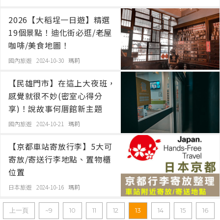
2026【大稻埕一日遊】精選
19個景點！迪化街必逛/老屋
咖啡/美食地圖！
國內旅遊 2024-10-30
瑪莉
【民雄門市】在這上大夜班，
感覺就很不妙(密室心得分
享)！說故事何厝館新主題
國內旅遊 2024-10-21
瑪莉
【京都車站寄放行李】5大可
寄放/寄送行李地點、置物櫃
位置
日本旅遊 2024-10-16
瑪莉
上一頁
~9
10
11
12
13
14
15
16