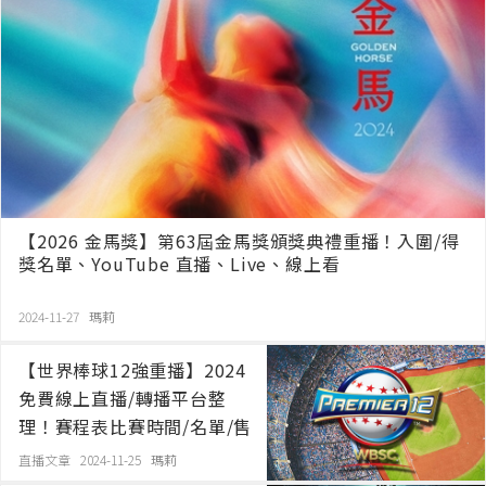
【2026 金馬獎】第63屆金馬獎頒獎典禮重播！入圍/得
獎名單、YouTube 直播、Live、線上看
2024-11-27
瑪莉
【世界棒球12強重播】2024
免費線上直播/轉播平台整
理！賽程表比賽時間/名單/售
票
直播文章 2024-11-25
瑪莉