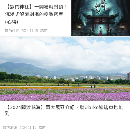
【獄門神社】一開場就封頂！
沉浸式解謎劇場的極致密室
(心得)
國內旅遊 2024-11-15
瑪莉
【2024關渡花海】兩大展區介紹，騎Ubike腳踏車也能
到
國內旅遊 2024-11-11
瑪莉