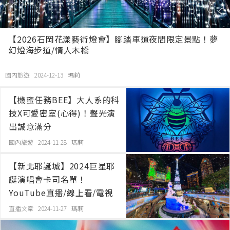
【2026石岡花漾藝術燈會】腳踏車道夜間限定景點！夢
幻燈海步道/情人木橋
國內旅遊 2024-12-13
瑪莉
【機蜜任務BEE】大人系的科
技X可愛密室(心得)！聲光演
出誠意滿分
國內旅遊 2024-11-28
瑪莉
【新北耶誕城】2024巨星耶
誕演唱會卡司名單！
YouTube直播/線上看/電視
LIVE轉播
直播文章 2024-11-27
瑪莉