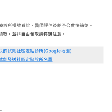
療診所掛號看診，醫師評估後給予公費快篩劑。
領取，並非自由領取請特別注意。
用快篩試劑社區定點診所(Google地圖)
快篩試劑發送社區定點診所名單
。