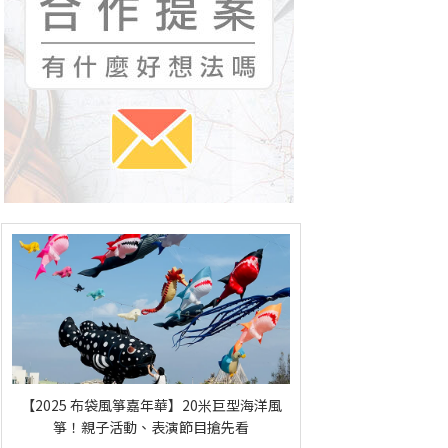
【2025 布袋風箏嘉年華】20米巨型海洋風
箏！親子活動、表演節目搶先看