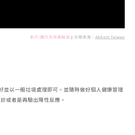
影片/圖片失效請點我
引用來源：
Abbott Taiwan
|
好並以一般垃圾處理即可。並隨時做好個人健康管理
確診或者是再驗出陽性反應。