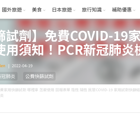
國外旅遊
美食
日本旅遊
旅行知識
補助優惠
試劑】免費COVID-1
使用須知！PCR新冠肺炎
len
|
2022-04-19
新冠肺炎
公費快篩試劑
費家用快篩試劑 哪裡拿 怎麼使用 回報表單 陰性 陽性 民眾COVID-19 家用試劑快篩
炎