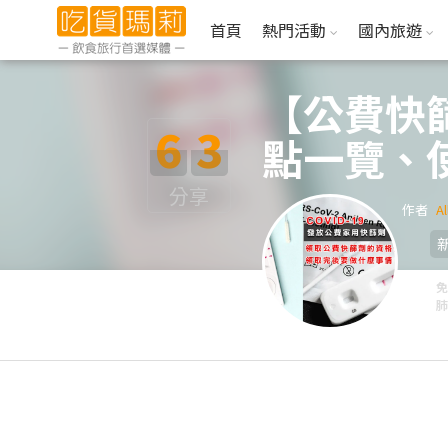
首頁
熱門活動
國內旅遊
【公費快篩
6
3
點一覽、
分享
作者
Al
免
肺