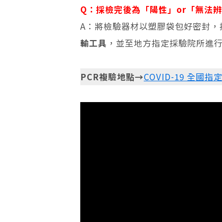
Q：採檢完後為「陽性」or「無法
A：將檢驗器材以塑膠袋包好密封，
輸工具
，並至地方指定採驗院所進行
PCR複驗地點→
COVID-19 全國