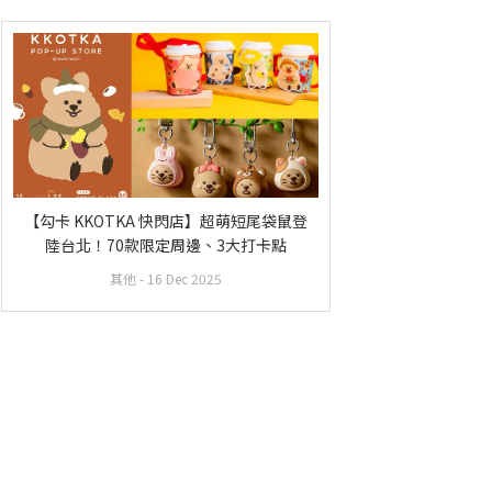
【勾卡 KKOTKA 快閃店】超萌短尾袋鼠登
陸台北！70款限定周邊、3大打卡點
其他
- 16 Dec 2025