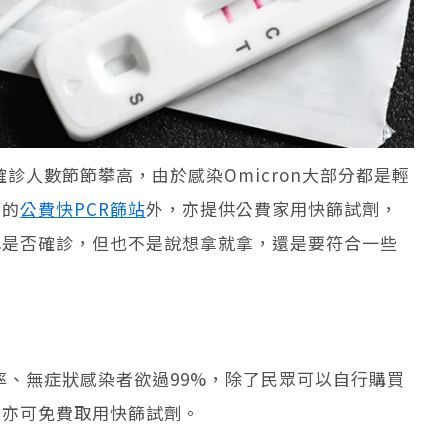
確診人數節節攀高，由於感染Omicron大部分都是輕
下的
公費快PCR篩站
外，亦提供公費家用快篩試劑，
己是否確診，但也不是說想拿就拿，還是要符合一些
輕症率、無症狀感染者欲過99%，除了民眾可以自行購買
，亦可免費取用快篩試劑。