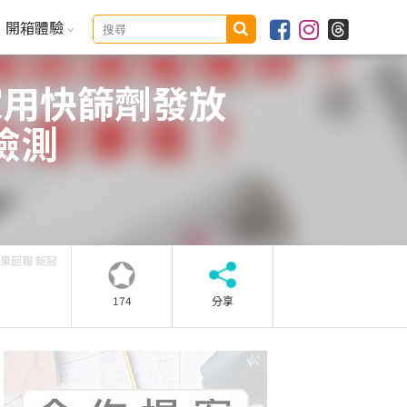
開箱體驗
9家用快篩劑發放
檢測
結果回報 新冠
174
分享