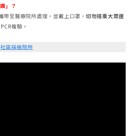
辨識」？
攜帶至醫療院所處理。並戴上口罩，
切勿搭乘大眾運
PCR複驗。
指定社區採檢院所