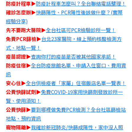
防疫計程車▶
防疫計程車怎麼叫？全台聯絡電話整理！
確診怎麼辦▶
快篩陽性、PCR陽性後該做什麼？(實際
經驗分享)
先不要跑大醫院▶
全台社區可PCR檢驗診所一覽！
免費PCR篩檢▶
台北23家醫院，線上預約核酸檢測方
式、地點一覽！
疫苗認證▶
查詢你打的疫苗是否被其他國家承認！
防疫住宿▶
全台防疫旅館名單、申請入住窗口、費用資
訊
安心住▶
全台供檢疫者「家屬」住宿飯店名單一覽表！
公費快篩試劑▶
免費COVID-19家用快篩劑發放診所一
覽、使用須知！
公費快篩▶
要到哪裡做免費PCR檢測？全台社區篩檢站
地點、預約資訊
寵物隔離▶
我確診新冠肺炎/快篩成陽性，家中沒人照