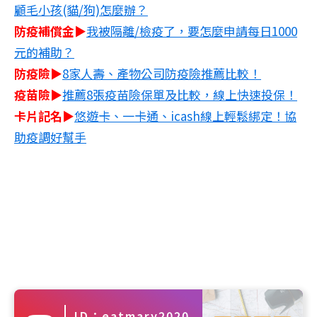
顧毛小孩(貓/狗)怎麼辦？
防疫補償金▶
我被隔離/檢疫了，要怎麼申請每日1000
元的補助？
防疫險▶
8家人壽、產物公司防疫險推薦比較！
疫苗險▶
推薦8張疫苗險保單及比較，線上快速投保！
卡片記名▶
悠遊卡、一卡通、icash線上輕鬆綁定！協
助疫調好幫手
ID：eatmary2020