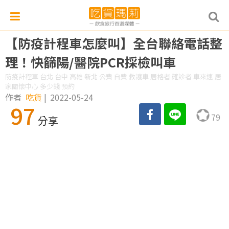
【防疫計程車怎麼叫】全台聯絡電話整
理！快篩陽/醫院PCR採檢叫車
防疫計程車 台北 台中 高雄 新北 公費 自費 救護車 居格者 確診者 車來速 居
家關懷中心 多少錢 預約
作者
吃貨
|
2022-05-24
97
79
分享