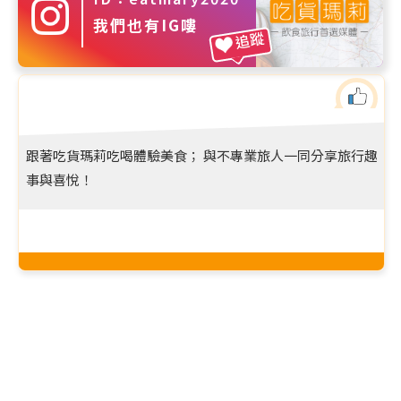
我們也有IG嘍
追蹤
跟著吃貨瑪莉吃喝體驗美食； 與不專業旅人一同分享旅行趣
事與喜悅！