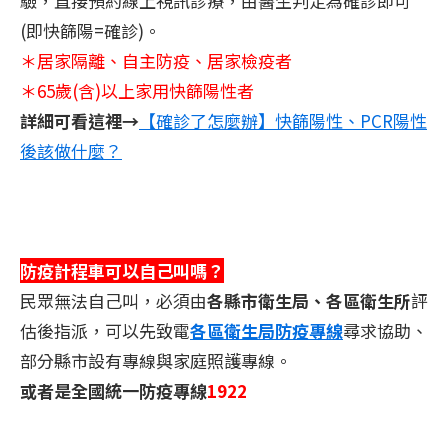
驗，直接預約線上視訊診療，由醫生判定為確診即可
(即快篩陽=確診)。
＊居家隔離、自主防疫、居家檢疫者
＊65歲(含)以上家用快篩陽性者
詳細可看這裡→
【確診了怎麼辦】快篩陽性、PCR陽性
後該做什麼？
防疫計程車可以自己叫嗎？
民眾無法自己叫，必須由
各縣市衛生局、各區衛生所
評
估後指派，可以先致電
各區衛生局防疫專線
尋求協助、
部分縣市設有專線與家庭照護專線。
或者是全國統一防疫專線
1922