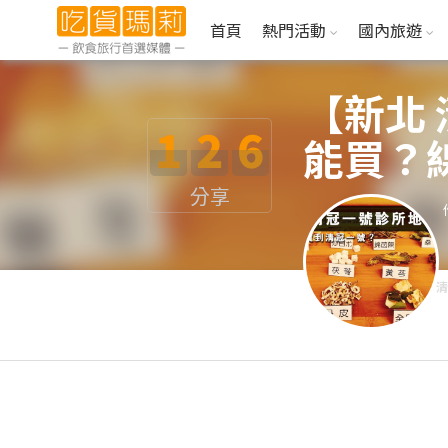
首頁
熱門活動
國內旅遊
【新北
1
2
6
能買？
分享
清