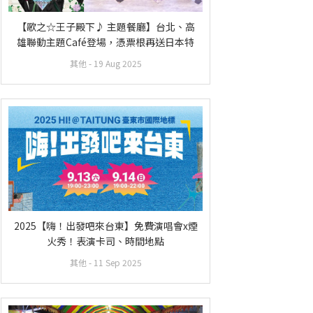
【歌之☆王子殿下♪ 主題餐廳】台北、高
雄聯動主題Café登場，憑票根再送日本特
典！
其他
- 19 Aug 2025
2025【嗨！出發吧來台東】免費演唱會x煙
火秀！表演卡司、時間地點
其他
- 11 Sep 2025