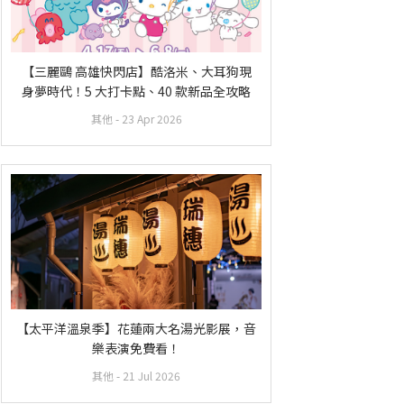
【三麗鷗 高雄快閃店】酷洛米、大耳狗現
身夢時代！5 大打卡點、40 款新品全攻略
其他
- 23 Apr 2026
【太平洋溫泉季】花蓮兩大名湯光影展，音
樂表演免費看！
其他
- 21 Jul 2026