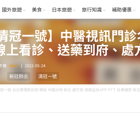
國外旅遊
美食
日本旅遊
旅行知識
補助優惠
 清冠一號】中醫視訊門
線上看診、送藥到府、處
作者
Allen
|
2022-05-24
新冠肺炎
清冠一號
冠一號 台北哪裡買的到 藥局 中醫診所 新北 處方簽 健康益友APP PTT 自費購買 新