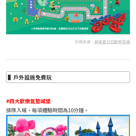
引用來源：
屏東夏日狂歡祭官網
▌戶外設施免費玩
#四大歡樂氣墊城堡
排隊入場，每項體驗時間為10分鐘。