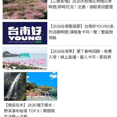
【三峽賞櫻】2026大熊櫻花林櫻花季
時間/即時花況！交通、接駁資訊整理
【2026台南聖誕節】台南好YOUNG系
列活動時間/演唱會卡司一覽！聖誕樹
地點
【2026台灣祭】墾丁春吶回歸，免費
入場！線上直播、藝人卡司、節目表
【南投玩水】2026 親子戲水、
野溪瀑布秘境 TOP 8！期間限
定活動一次看