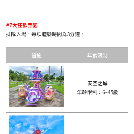
#7大狂歡樂園
排隊入場，每項體驗時間為3分鐘。
設施
年齡限制
天空之城
年齡限制：6~45歲