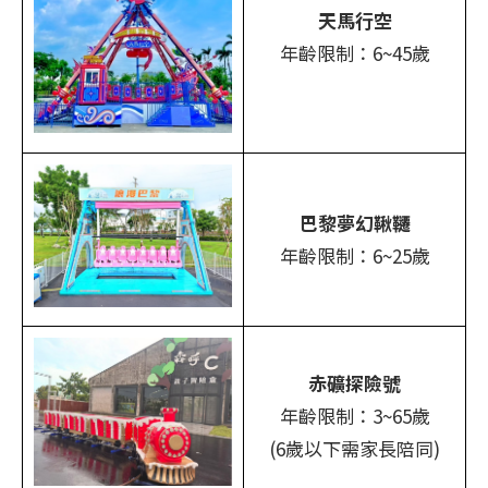
天馬行空
年齡限制：6~45歲
巴黎夢幻鞦韆
年齡限制：6~25歲
赤礦探險號
年齡限制：3~65歲
(6歲以下需家長陪同)