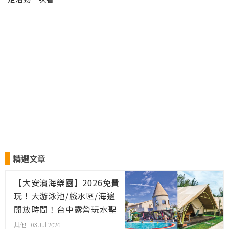
精選文章
【大安濱海樂園】2026免費
玩！大游泳池/戲水區/海邊
開放時間！台中露營玩水聖
地
其他 03 Jul 2026