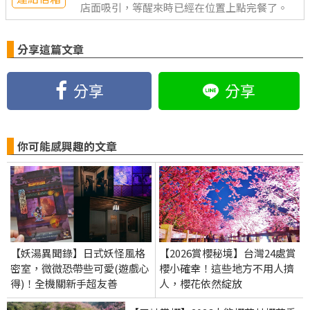
店面吸引，等醒來時已經在位置上點完餐了。
分享這篇文章
分享
分享
你可能感興趣的文章
【妖湯異聞錄】日式妖怪風格
【2026賞櫻秘境】台灣24處賞
密室，微微恐帶些可愛(遊戲心
櫻小確幸！這些地方不用人擠
得)！全機關新手超友善
人，櫻花依然綻放