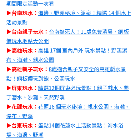
期間限定活動一次看
▶台南玩水：
海邊、野溪秘境、溫泉！精選 14 個水上
活動景點
▶台南親子玩水：
台南熱死人！11處免費消暑、銅板
價玩水地點大公開
▶高雄玩水：
高雄 17個 室內戶外 玩水景點！野溪瀑
布、海灘、親水公園
▶高雄親子玩水：
8處適合親子又安全的高雄戲水景
點！銅板價玩到飽、公園玩水
▶屏東玩水：
精選12個屏東必玩景點！親子戲水、墾
丁潛水、沙灘、天然野溪
▶花蓮玩水：
花蓮16 個玩水秘境！親水公園、海灘、
瀑布、野溪
▶台東玩水：
盤點14個花蓮水上活動景點！海水浴
場、海邊、野溪