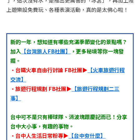
了，這次沒有水，是推出更厲害的「冰宮」，再加上陸
上遊樂設免費玩、各種表演活動，真的是太佛心啦！
新的一年，想知道有哪些充滿季節變化的景點嗎？
加入
【台灣旅人FB社團】
，更多秘境等你一塊發
掘。
•台鐵火車自由行討論 FB社團▶
【火車旅遊行程
交流】
•旅遊行程規劃 FB社團▶
【旅遊行程規劃二三
事】
台中可不是只有棒球隊、消波塊跟慶記而已！分享
台中大小事，有趣的事物。
•台中人生活日常粉專▶
【台中夯什麼】