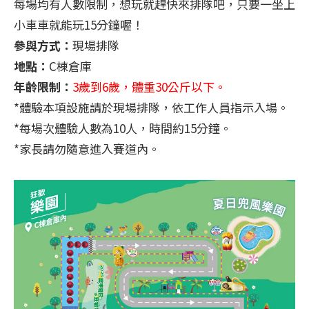
每場均有人數限制，想玩就趕快來排隊吧，只要一坐上
小車車就能玩15分鐘喔！
參與方式：
現場排隊
地點：
C棟倉庫
年齡限制：
3歲到6歲，體重30公斤以下。
*體驗本項設施請於現場排隊，依工作人員指示入場。
*每場次體驗人數為10人，時間約15分鐘。
*家長請勿隨意進入賽道內。