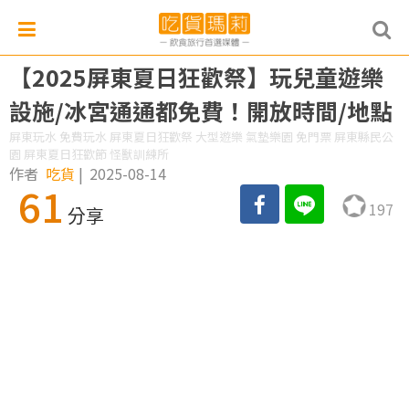
【2025屏東夏日狂歡祭】玩兒童遊樂
設施/冰宮通通都免費！開放時間/地點
屏東玩水 免費玩水 屏東夏日狂歡祭 大型遊樂 氣墊樂園 免門票 屏東縣民公
園 屏東夏日狂歡節 怪獸訓練所
作者
吃貨
|
2025-08-14
61
197
分享