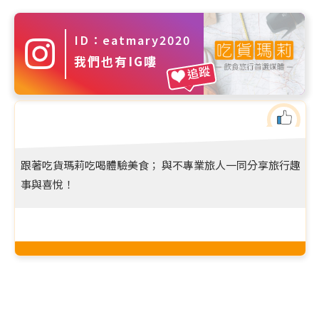
ID：eatmary2020
我們也有IG嘍
追蹤
跟著吃貨瑪莉吃喝體驗美食； 與不專業旅人一同分享旅行趣
事與喜悅！