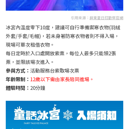
引用來源：
屏東夏日狂歡祭官網
冰宮內溫度零下10度，建議可自行準備禦寒衣物(羽絨
外套/手套/毛帽)，若未身著防寒衣物者則不得入場，
現場可單次租借衣物。
每日定時於入口處開放索票，每位人最多只能領2張
票，並限該場次進入。
參與方式：
活動服務台索取場次票
年齡限制：
12歲以下需由家長陪同進場。
體驗時間：
20分鐘